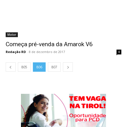
Motor
Começa pré-venda da Amarok V6
Redação RD
-
8 de dezembro de 2017
0
805
806
807