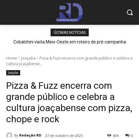
ÚLTIMAS NOTÍCIAS
Cobalchini visita Meio-Oeste em roteiro de pré-campanha
Home
Joaçaba
Pizza & Fuzz encerra com grande público e celebra a
cultura joaçabense...
Joaçaba
Pizza & Fuzz encerra com
grande público e celebra a
cultura joaçabense com pizza,
chope e rock
By
Redação RD
27 de outubro de 2025
604
0