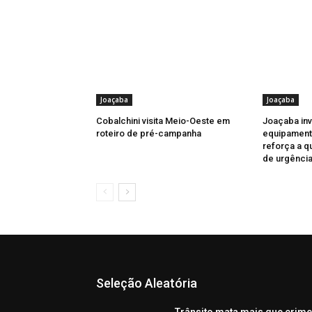
Joaçaba
Joaçaba
Cobalchini visita Meio-Oeste em
Joaçaba in
roteiro de pré-campanha
equipament
reforça a q
de urgênci
Seleção Aleatória