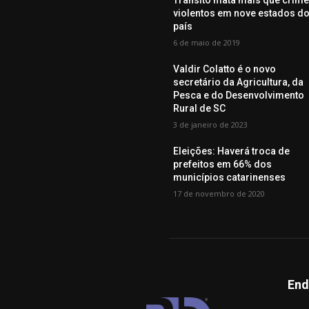
Trânsito mata mais que crim
violentos em nove estados d
país
6 de maio de 2019
Valdir Colatto é o novo
secretário da Agricultura, da
Pesca e do Desenvolvimento
Rural de SC
3 de janeiro de 2023
Eleições: Haverá troca de
prefeitos em 66% dos
municípios catarinenses
17 de novembro de 2020
End