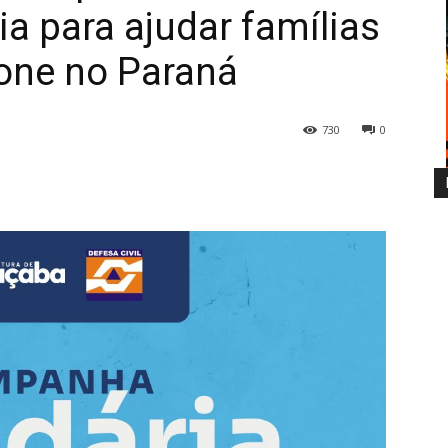
a para ajudar famílias
lone no Paraná
730
0