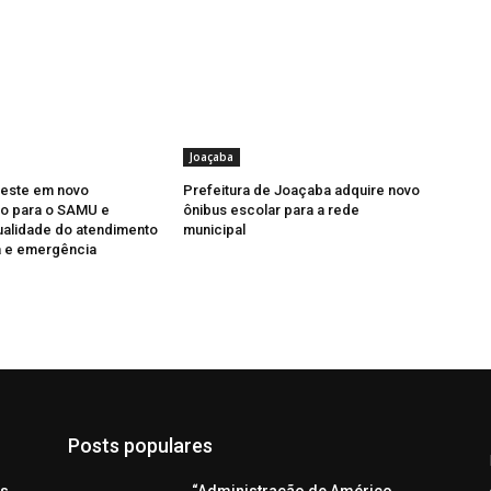
Joaçaba
veste em novo
Prefeitura de Joaçaba adquire novo
o para o SAMU e
ônibus escolar para a rede
ualidade do atendimento
municipal
a e emergência
Posts populares