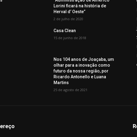
es
“Administração de Américo
o
Lorini ficará na história de
Herval d’ Oeste”
2 de julho de 2020
Casa Clean
15 de junho de 2018
Nos 104 anos de Joaçaba, um
olhar para a inovação como
futuro da nossa região, por
Ricardo Antonello e Luana
Martins
25 de agosto de 2021
ereço
R