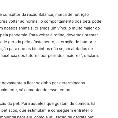
e consultor da ração Balance, marca de nutrição
tores voltar ao normal, o comportamento dos pets pode
om nossos animais, criamos um vínculo muito maior do
ela pandemia. Para voltar à rotina, devemos prestar
dade gerada pelo afastamento, alteração de humor e
cação para que os bichinhos não sejam afetados de
usência dos tutores por períodos maiores”, declara.
 novamente a ficar sozinho por determinados
adualmente, vá aumentando esse tempo.
nção do pet. Para aqueles que gostam de comida, há
 petiscos, que estimulam e conseguem entreter o
mbiental para ele, como a utilização de garrafa pet