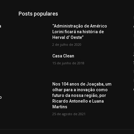
Posts populares
a
“Administração de Américo
Lorini ficará na história de
Herval d’ Oeste”
2 de julho de 2020
Casa Clean
15 de junho de 2018
Nos 104 anos de Joaçaba, um
olhar para a inovação como
futuro da nossa região, por
o
Ricardo Antonello e Luana
Martins
25 de agosto de 2021