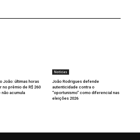
Notícias
o João: últimas horas
João Rodrigues defende
r no prêmio de R$ 260
autenticidade contra o
e não acumula
“oportunismo” como diferencial nas
eleições 2026