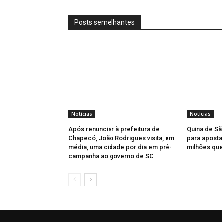
Posts semelhantes
Notícias
Notícias
Após renunciar à prefeitura de
Quina de Sã
Chapecó, João Rodrigues visita, em
para aposta
média, uma cidade por dia em pré-
milhões qu
campanha ao governo de SC