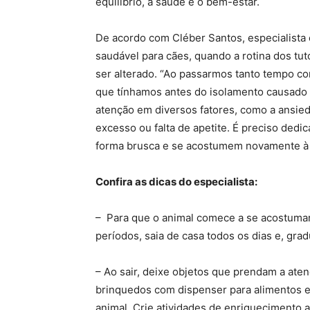
equilíbrio, a saúde e o bem-estar.
De acordo com Cléber Santos, especialista 
saudável para cães, quando a rotina dos tu
ser alterado. “Ao passarmos tanto tempo c
que tínhamos antes do isolamento causado p
atenção em diversos fatores, como a ansie
excesso ou falta de apetite. É preciso dedi
forma brusca e se acostumem novamente à a
Confira as dicas do especialista:
– Para que o animal comece a se acostumar
períodos, saia de casa todos os dias e, gr
– Ao sair, deixe objetos que prendam a ate
brinquedos com dispenser para alimentos e
animal. Crie atividades de enriquecimento a