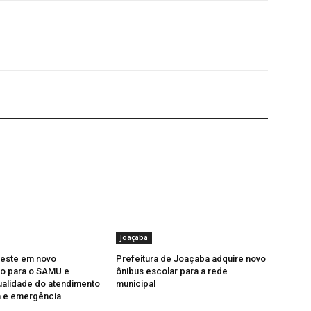
Joaçaba
veste em novo
Prefeitura de Joaçaba adquire novo
o para o SAMU e
ônibus escolar para a rede
ualidade do atendimento
municipal
a e emergência