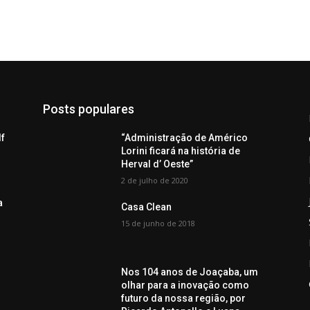
Posts populares
lf
“Administração de Américo
Lorini ficará na história de
Herval d’ Oeste”
2 de julho de 2020
a
Casa Clean
15 de junho de 2018
Nos 104 anos de Joaçaba, um
olhar para a inovação como
futuro da nossa região, por