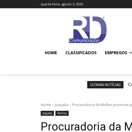
quarta-feira, agosto 5, 2026
HOME
CLASSIFICADOS
EMPREGOS
Co
ÚLTIMAS NOTÍCIAS
Home
Joaçaba
Procuradoria da Mulher promove pa
Joaçaba
Política
Procuradoria da 