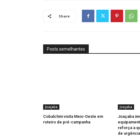
Share
Posts semelhantes
Joaçaba
Joaçaba
Cobalchini visita Meio-Oeste em
Joaçaba in
roteiro de pré-campanha
equipament
reforça a q
de urgênci