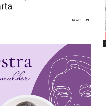
arta
637
0