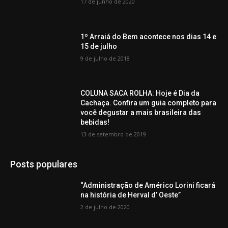
17 de junho de 2020
1º Arraiá do Bem acontece nos dias 14 e
15 de julho
9 de julho de 2018
COLUNA SACA ROLHA: Hoje é Dia da
Cachaça. Confira um guia completo para
você degustar a mais brasileira das
bebidas!
13 de setembro de 2019
Posts populares
“Administração de Américo Lorini ficará
na história de Herval d’ Oeste”
2 de julho de 2020