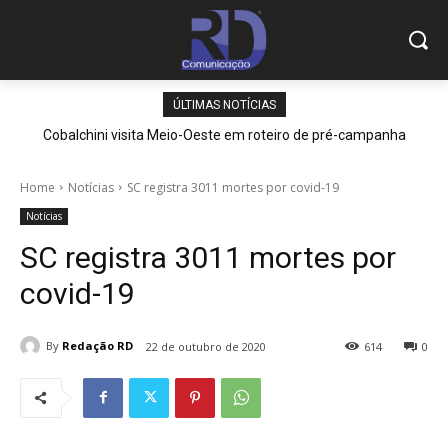
ÚLTIMAS NOTÍCIAS
Cobalchini visita Meio-Oeste em roteiro de pré-campanha
Home
Notícias
SC registra 3011 mortes por covid-19
Notícias
SC registra 3011 mortes por
covid-19
By
Redação RD
22 de outubro de 2020
614
0