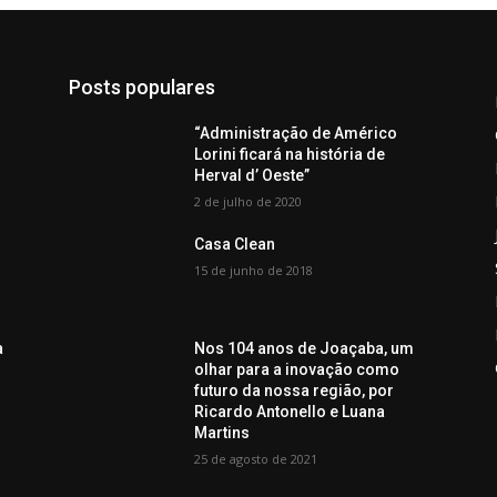
Posts populares
“Administração de Américo
Lorini ficará na história de
Herval d’ Oeste”
2 de julho de 2020
Casa Clean
15 de junho de 2018
a
Nos 104 anos de Joaçaba, um
olhar para a inovação como
futuro da nossa região, por
Ricardo Antonello e Luana
Martins
25 de agosto de 2021