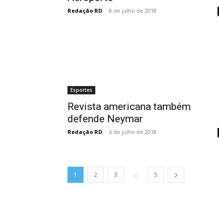
Redação RD
-
8 de julho de 2018
Esportes
Revista americana também
defende Neymar
Redação RD
-
6 de julho de 2018
...
1
2
3
5