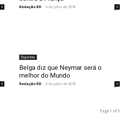
Redação RD
-
6 de julho de 2018
0
0
Esportes
Belga diz que Neymar será o
melhor do Mundo
Redação RD
-
6 de julho de 2018
0
0
Page 1 of 5