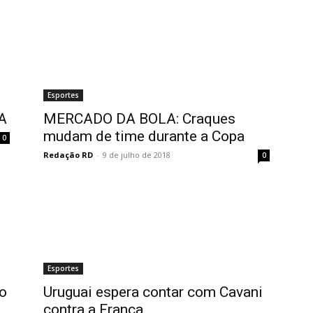
Esportes
A
MERCADO DA BOLA: Craques
mudam de time durante a Copa
0
Redação RD
-
9 de julho de 2018
0
Esportes
o
Uruguai espera contar com Cavani
contra a França