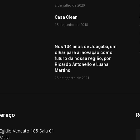
2 de julho de 2020
Casa Clean
15 de junho de 2018
Nos 104 anos de Joaçaba, um
olhar para a inovação como
futuro da nossa região, por
Ricardo Antonello e Luana
Martins
25 de agosto de 2021
ereço
R
Egídio Vencato 185 Sala 01
Vista