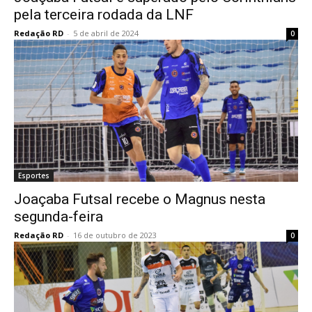
pela terceira rodada da LNF
Redação RD
-
5 de abril de 2024
0
Esportes
Joaçaba Futsal recebe o Magnus nesta
segunda-feira
Redação RD
-
16 de outubro de 2023
0