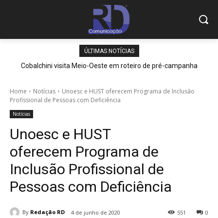
ÚLTIMAS NOTÍCIAS
Cobalchini visita Meio-Oeste em roteiro de pré-campanha
Home
Notícias
Unoesc e HUST oferecem Programa de Inclusão
Profissional de Pessoas com Deficiência
Notícias
Unoesc e HUST
oferecem Programa de
Inclusão Profissional de
Pessoas com Deficiência
By
Redação RD
4 de junho de 2020
551
0