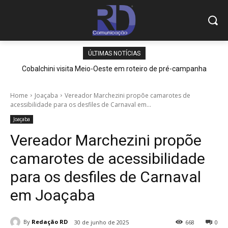
ÚLTIMAS NOTÍCIAS
Cobalchini visita Meio-Oeste em roteiro de pré-campanha
Home
Joaçaba
Vereador Marchezini propõe camarotes de
acessibilidade para os desfiles de Carnaval em...
Joaçaba
Vereador Marchezini propõe
camarotes de acessibilidade
para os desfiles de Carnaval
em Joaçaba
By
Redação RD
30 de junho de 2025
668
0