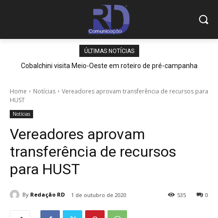
ÚLTIMAS NOTÍCIAS
Cobalchini visita Meio-Oeste em roteiro de pré-campanha
Home
Notícias
Vereadores aprovam transferência de recursos para
HUST
Notícias
Vereadores aprovam
transferência de recursos
para HUST
By
Redação RD
1 de outubro de 2020
535
0