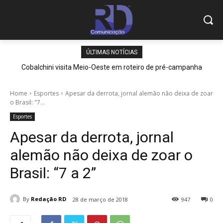
ÚLTIMAS NOTÍCIAS
Cobalchini visita Meio-Oeste em roteiro de pré-campanha
Home
Esportes
Apesar da derrota, jornal alemão não deixa de zoar
o Brasil: "7...
Esportes
Apesar da derrota, jornal
alemão não deixa de zoar o
Brasil: “7 a 2”
By
Redação RD
28 de março de 2018
947
0