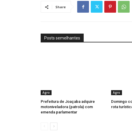
Share
Posts semelhantes
Agro
Agro
Prefeitura de Joaçaba adquire
Domingo co
motoniveladora (patrola) com
rota turísti
emenda parlamentar