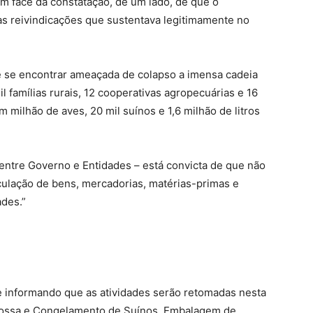
em face da constatação, de um lado, de que o
s reivindicações que sustentava legitimamente no
de se encontrar ameaçada de colapso a imensa cadeia
l famílias rurais, 12 cooperativas agropecuárias e 16
 milhão de aves, 20 mil suínos e 1,6 milhão de litros
entre Governo e Entidades – está convicta de que não
rculação de bens, mercadorias, matérias-primas e
ades.”
e informando que as atividades serão retomadas nesta
esossa e Congelamento de Suínos, Embalagem de