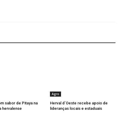
Agro
m sabor de Pitaya na
Herval d`Oeste recebe apoio de
ca hervalense
lideranças locais e estaduais