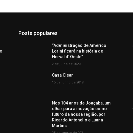
Posts populares
“Administração de Américo
to
Lorini ficará na história de
Herval d’ Oeste”
2 de julho de 2020
o
Casa Clean
15 de junho de 2018
Nos 104 anos de Joaçaba, um
olhar para a inovação como
futuro da nossa região, por
Ricardo Antonello e Luana
Martins
25 de agosto de 2021