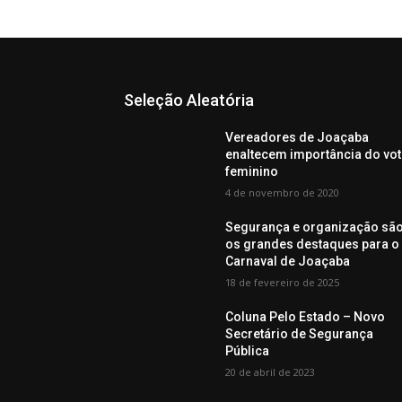
Seleção Aleatória
Vereadores de Joaçaba
enaltecem importância do vo
feminino
4 de novembro de 2020
Segurança e organização sã
os grandes destaques para o
Carnaval de Joaçaba
18 de fevereiro de 2025
Coluna Pelo Estado – Novo
Secretário de Segurança
Pública
20 de abril de 2023