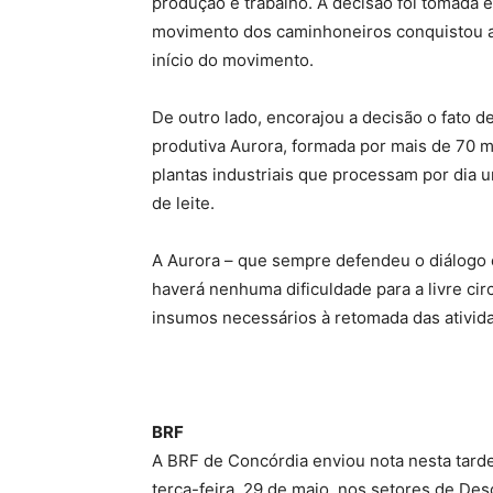
produção e trabalho. A decisão foi tomada 
movimento dos caminhoneiros conquistou a
início do movimento.
De outro lado, encorajou a decisão o fato 
produtiva Aurora, formada por mais de 70 mi
plantas industriais que processam por dia um
de leite.
A Aurora – que sempre defendeu o diálogo 
haverá nenhuma dificuldade para a livre ci
insumos necessários à retomada das ativid
BRF
A BRF de Concórdia enviou nota nesta tard
terça-feira, 29 de maio, nos setores de D