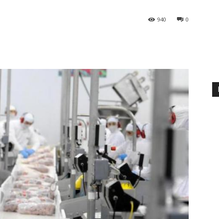
940
0