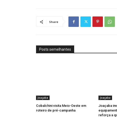
Share
Posts semelhantes
Joaçaba
Joaçaba
Cobalchini visita Meio-Oeste em
Joaçaba in
roteiro de pré-campanha
equipament
reforça a q