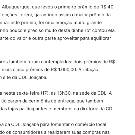
e Albuquerque, que levou o primeiro prêmio de R$ 40
nfecções Loreni, garantindo assim o maior prêmio da
nhar este prêmio, foi uma emoção muito grande
anho pouco e preciso muito deste dinheiro” contou ela.
te do valor e outra parte aproveitar para equilibrar
dores também foram contemplados: dois prêmios de R$
e mais cinco prêmios de R$ 1.000,00. A relação
o site da CDL Joaçaba.
a nesta sexta-feira (17), às 13h30, na sede da CDL. A
rticiparem da cerimônia de entrega, que também
as lojas participantes e membros da diretoria da CDL.
va da CDL Joaçaba para fomentar o comércio local
ando os consumidores a realizarem suas compras nas