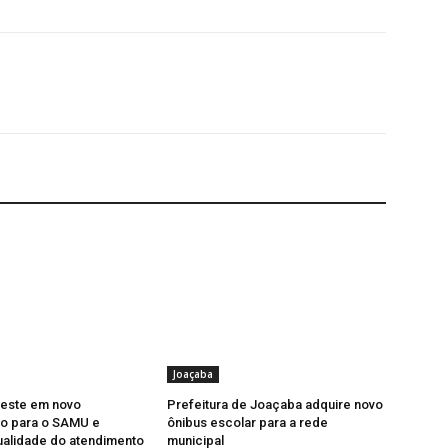
Joaçaba
veste em novo
Prefeitura de Joaçaba adquire novo
o para o SAMU e
ônibus escolar para a rede
ualidade do atendimento
municipal