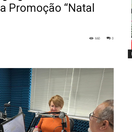
da Promoção “Natal
660
0