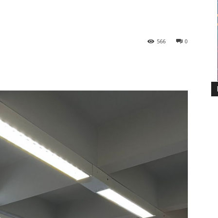
566
0