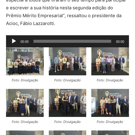
e escrever a sua história nesta segunda edição do
Prêmio Mérito Empresarial”, ressaltou o presidente da
Acioc, Fábio Lazzarotti.
T
00:00
00:00
o
c
a
d
o
Foto: Divulgação
Foto: Divulgação
Foto: Divulgação
r
d
e
á
u
Foto: Divulgação
Foto: Divulgação
Foto: Divulgação
d
i