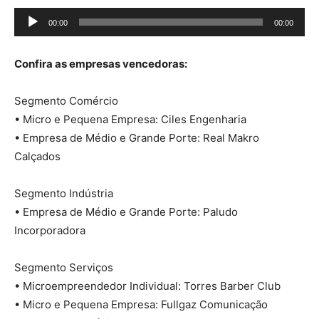
T
00:00
00:00
o
c
Confira as empresas vencedoras:
a
d
Segmento Comércio
o
• Micro e Pequena Empresa: Ciles Engenharia
r
• Empresa de Médio e Grande Porte: Real Makro
d
Calçados
e
á
Segmento Indústria
u
• Empresa de Médio e Grande Porte: Paludo
d
Incorporadora
i
o
Segmento Serviços
• Microempreendedor Individual: Torres Barber Club
• Micro e Pequena Empresa: Fullgaz Comunicação