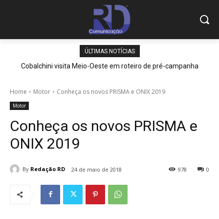
ÚLTIMAS NOTÍCIAS
Cobalchini visita Meio-Oeste em roteiro de pré-campanha
Home
Motor
Conheça os novos PRISMA e ONIX 2019
Motor
Conheça os novos PRISMA e
ONIX 2019
By
Redação RD
24 de maio de 2018
978
0