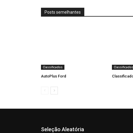
Posts semelhantes
Classificados
Classificado
AutoPlus Ford
Classificad
Seleção Aleatória