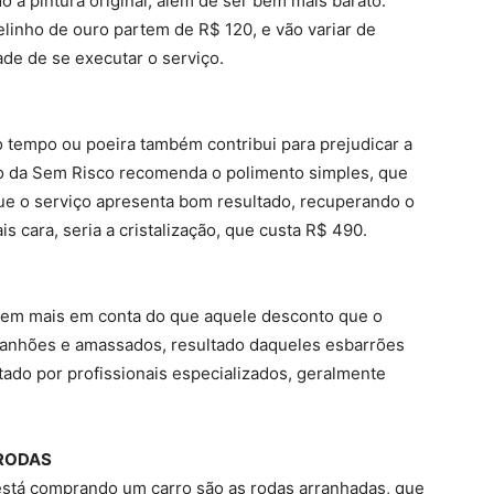
 a pintura original, além de ser bem mais barato.
linho de ouro partem de R$ 120, e vão variar de
ade de se executar o serviço.
 tempo ou poeira também contribui para prejudicar a
io da Sem Risco recomenda o polimento simples, que
que o serviço apresenta bom resultado, recuperando o
s cara, seria a cristalização, que custa R$ 490.
bem mais em conta do que aquele desconto que o
rranhões e amassados, resultado daqueles esbarrões
ado por profissionais especializados, geralmente
RODAS
stá comprando um carro são as rodas arranhadas, que