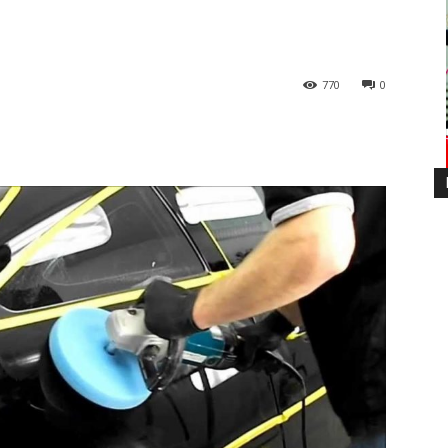
770
0