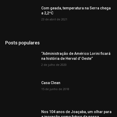
Com geada, temperatura na Serra chega
a 2,2ºC
23 de abril de 2021
Posts populares
“Administração de Américo Lorini ficará
na história de Herval d’ Oeste”
2 de julho de 2020
Casa Clean
15 de junho de 2018
Nos 104 anos de Joaçaba, um olhar para
a inovação como futuro da nossa