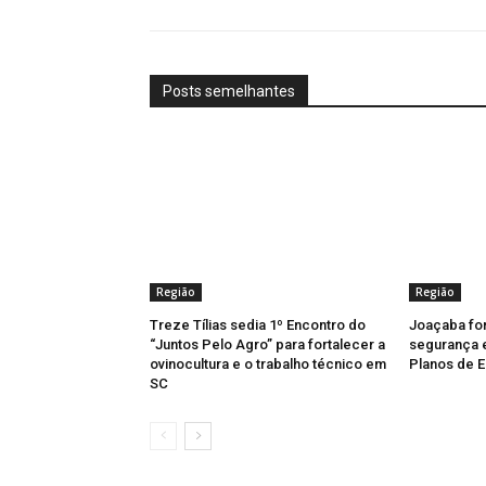
Posts semelhantes
Região
Região
Treze Tílias sedia 1º Encontro do
Joaçaba fo
“Juntos Pelo Agro” para fortalecer a
segurança 
ovinocultura e o trabalho técnico em
Planos de E
SC