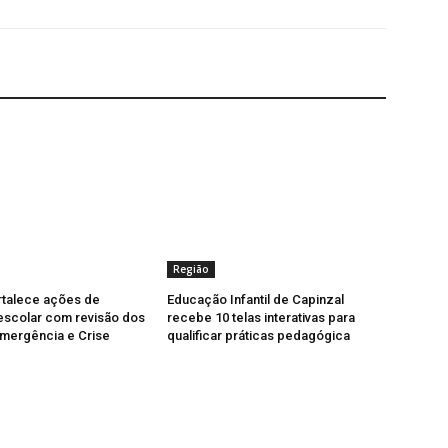
Região
rtalece ações de
Educação Infantil de Capinzal
escolar com revisão dos
recebe 10 telas interativas para
mergência e Crise
qualificar práticas pedagógica