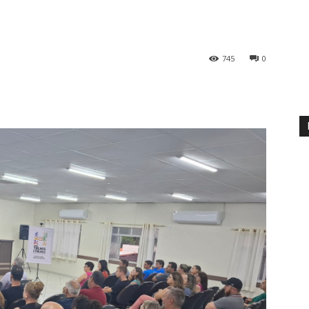
745
0