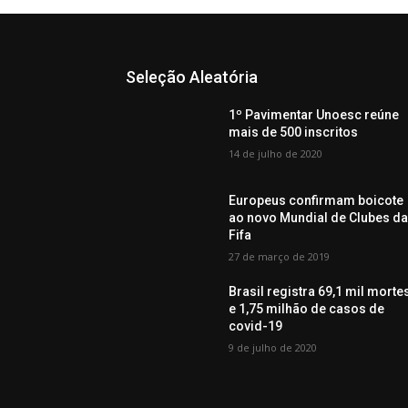
Seleção Aleatória
1º Pavimentar Unoesc reúne
mais de 500 inscritos
14 de julho de 2020
Europeus confirmam boicote
ao novo Mundial de Clubes d
Fifa
27 de março de 2019
Brasil registra 69,1 mil morte
e 1,75 milhão de casos de
covid-19
9 de julho de 2020