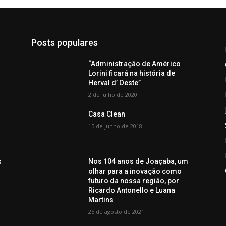
Posts populares
“Administração de Américo
Lorini ficará na história de
Herval d’ Oeste”
2 de julho de 2020
Casa Clean
a
15 de junho de 2018
s
Nos 104 anos de Joaçaba, um
olhar para a inovação como
futuro da nossa região, por
Ricardo Antonello e Luana
Martins
25 de agosto de 2021