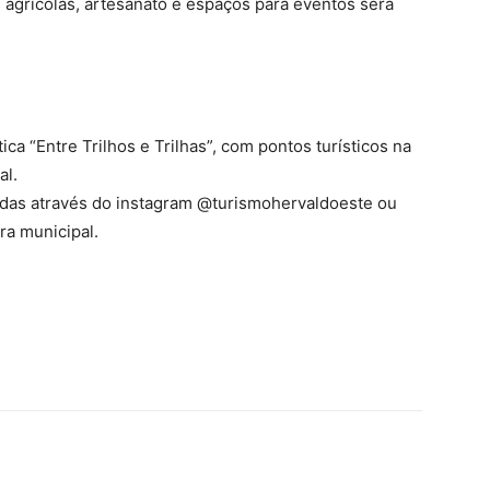
agrícolas, artesanato e espaços para eventos será
ica “Entre Trilhos e Trilhas”, com pontos turísticos na
al.
idas através do instagram @turismohervaldoeste ou
ra municipal.
)