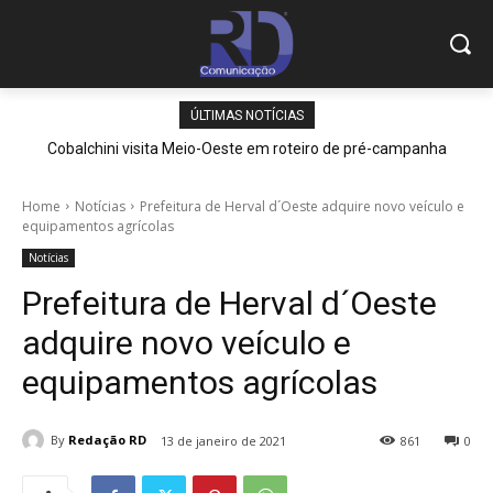
ÚLTIMAS NOTÍCIAS
Cobalchini visita Meio-Oeste em roteiro de pré-campanha
Home
Notícias
Prefeitura de Herval d´Oeste adquire novo veículo e
equipamentos agrícolas
Notícias
Prefeitura de Herval d´Oeste
adquire novo veículo e
equipamentos agrícolas
By
Redação RD
13 de janeiro de 2021
861
0