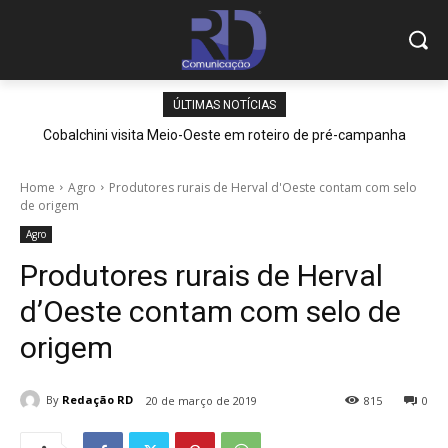
ÚLTIMAS NOTÍCIAS
Cobalchini visita Meio-Oeste em roteiro de pré-campanha
Home
Agro
Produtores rurais de Herval d'Oeste contam com selo
de origem
Agro
Produtores rurais de Herval
d’Oeste contam com selo de
origem
By
Redação RD
20 de março de 2019
815
0