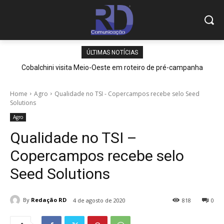
ÚLTIMAS NOTÍCIAS
Cobalchini visita Meio-Oeste em roteiro de pré-campanha
Home
Agro
Qualidade no TSI - Copercampos recebe selo Seed
Solutions
Agro
Qualidade no TSI –
Copercampos recebe selo
Seed Solutions
By
Redação RD
4 de agosto de 2020
818
0