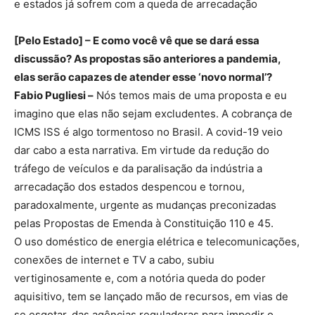
e estados já sofrem com a queda de arrecadação
[Pelo Estado] – E como você vê que se dará essa
discussão? As propostas são anteriores a pandemia,
elas serão capazes de atender esse ‘novo normal’?
Fabio Pugliesi –
Nós temos mais de uma proposta e eu
imagino que elas não sejam excludentes. A cobrança de
ICMS ISS é algo tormentoso no Brasil. A covid-19 veio
dar cabo a esta narrativa. Em virtude da redução do
tráfego de veículos e da paralisação da indústria a
arrecadação dos estados despencou e tornou,
paradoxalmente, urgente as mudanças preconizadas
pelas Propostas de Emenda à Constituição 110 e 45.
O uso doméstico de energia elétrica e telecomunicações,
conexões de internet e TV a cabo, subiu
vertiginosamente e, com a notória queda do poder
aquisitivo, tem se lançado mão de recursos, em vias de
se esgotar, das agências reguladoras para impedir o