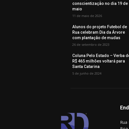
conscientização no dia 19 de
maio
11 de maio de 2026
Alunos do projeto Futebol de
Rua celebram Dia da Árvore
com plantação de mudas
26 de setembro de 2023
Coluna Pelo Estado – Verba d
R$ 465 milhões voltará para
Santa Catarina
5 de junho de 2024
End
Rua 
Boa 