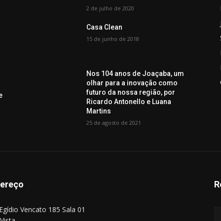
2 de julho de 2020
Casa Clean
15 de junho de 2018
Nos 104 anos de Joaçaba, um
olhar para a inovação como
futuro da nossa região, por
e
Ricardo Antonello e Luana
Martins
25 de agosto de 2021
ereço
R
Egídio Vencato 185 Sala 01
Vista