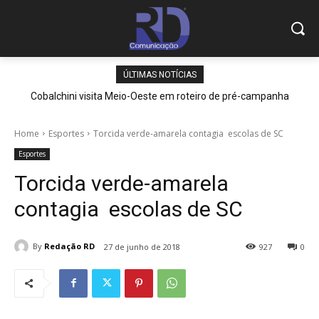
ÚLTIMAS NOTÍCIAS
Cobalchini visita Meio-Oeste em roteiro de pré-campanha
Home
Esportes
Torcida verde-amarela contagia escolas de SC
Esportes
Torcida verde-amarela
contagia escolas de SC
By
Redação RD
27 de junho de 2018
927
0