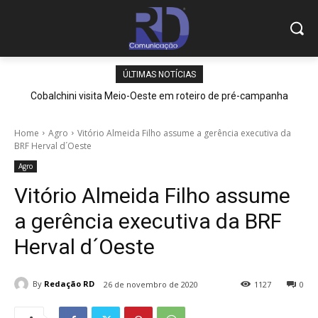
ÚLTIMAS NOTÍCIAS
Cobalchini visita Meio-Oeste em roteiro de pré-campanha
Home
Agro
Vitório Almeida Filho assume a gerência executiva da
BRF Herval d´Oeste
Agro
Vitório Almeida Filho assume
a gerência executiva da BRF
Herval d´Oeste
By
Redação RD
26 de novembro de 2020
1127
0