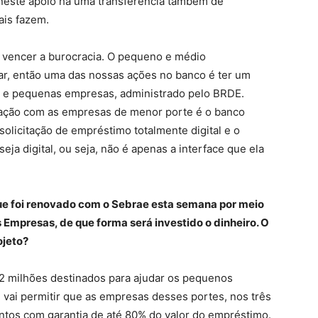
neste apoio há uma transferência também de
ais fazem.
 é vencer a burocracia. O pequeno e médio
ar, então uma das nossas ações no banco é ter um
o e pequenas empresas, administrado pelo BRDE.
ação com as empresas de menor porte é o banco
r solicitação de empréstimo totalmente digital e o
a digital, ou seja, não é apenas a interface que ela
que foi renovado com o Sebrae esta semana por meio
 Empresas, de que forma será investido o dinheiro. O
ojeto?
42 milhões destinados para ajudar os pequenos
ai permitir que as empresas desses portes, nos três
ntos com garantia de até 80% do valor do empréstimo.