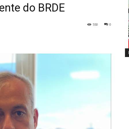
dente do BRDE
550
0