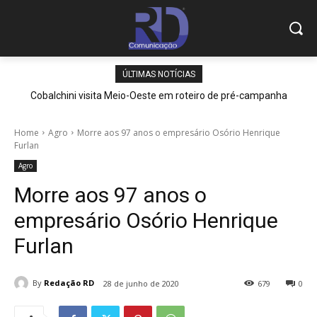
ÚLTIMAS NOTÍCIAS
Cobalchini visita Meio-Oeste em roteiro de pré-campanha
Home
Agro
Morre aos 97 anos o empresário Osório Henrique
Furlan
Agro
Morre aos 97 anos o
empresário Osório Henrique
Furlan
By
Redação RD
28 de junho de 2020
679
0