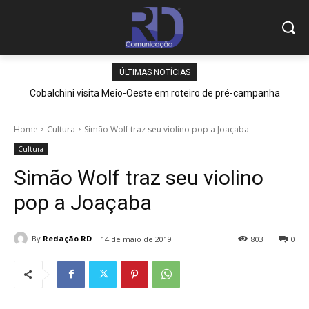
ÚLTIMAS NOTÍCIAS
Cobalchini visita Meio-Oeste em roteiro de pré-campanha
Home
Cultura
Simão Wolf traz seu violino pop a Joaçaba
Cultura
Simão Wolf traz seu violino
pop a Joaçaba
By
Redação RD
14 de maio de 2019
803
0