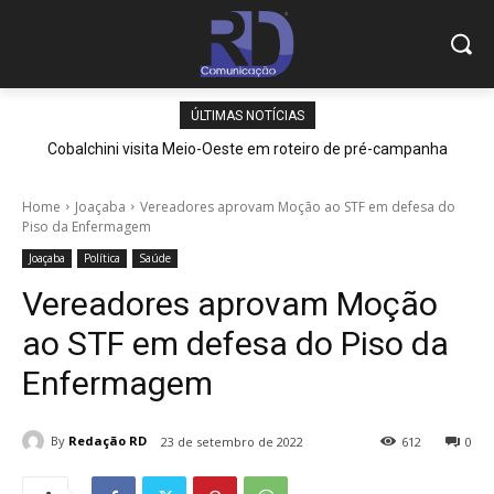
ÚLTIMAS NOTÍCIAS
Cobalchini visita Meio-Oeste em roteiro de pré-campanha
Home
Joaçaba
Vereadores aprovam Moção ao STF em defesa do
Piso da Enfermagem
Joaçaba
Política
Saúde
Vereadores aprovam Moção
ao STF em defesa do Piso da
Enfermagem
By
Redação RD
23 de setembro de 2022
612
0