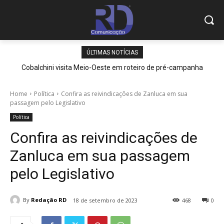
ÚLTIMAS NOTÍCIAS
Cobalchini visita Meio-Oeste em roteiro de pré-campanha
Home
Política
Confira as reivindicações de Zanluca em sua
passagem pelo Legislativo
Política
Confira as reivindicações de
Zanluca em sua passagem
pelo Legislativo
By
Redação RD
18 de setembro de 2023
468
0